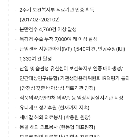
2주기 보건복지부 의료기관 인증 획득
(2017.02~2021.02)
분만건수 4,760건 이상 달성
복강경 수술 누적 7,000여 례 이상 달성
난임센터 시험관아기(IVF) 1,540여 건, 인공수정(IUI)
1,330여 건 달성
난임 및 습관성 유산센터 보건복지부 인증 배아생성/
인간대상연구(통합) 기관생명윤리위원회 IRB 평가 통과
(안전성 갖춘 배아생성 의료기관 인정)
식품의약품안전처 의약품 등 임상시험실시기관 지정
유니세프 정기후원 (현재까지 지속)
세네갈 해외 의료봉사 (박용원 원장)
몽골 해외 의료봉사 (한동업 대표원장)
모로코 해외 의료봉사 (이희종 진료부장)