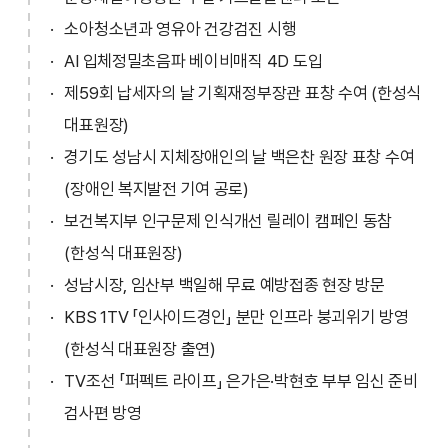
소아청소년과 영유아 건강검진 시행
AI 입체정밀초음파 베이비매직 4D 도입
제59회 납세자의 날 기획재정부장관 표창 수여 (한성식
대표원장)
경기도 성남시 지체장애인의 날 백은찬 원장 표창 수여
(장애인 복지발전 기여 공로)
보건복지부 인구문제 인식개선 릴레이 캠페인 동참
(한성식 대표원장)
성남시장, 임산부 백일해 무료 예방접종 현장 방문
KBS 1TV 「인사이드경인」 분만 인프라 붕괴위기 방영
(한성식 대표원장 출연)
TV조선 「퍼펙트 라이프」 은가은·박현호 부부 임신 준비
검사편 방영