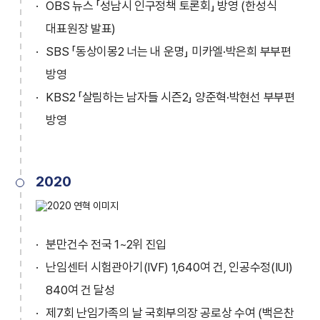
OBS 뉴스 「성남시 인구정책 토론회」 방영 (한성식
대표원장 발표)
SBS 「동상이몽2 너는 내 운명」 미카엘·박은희 부부편
방영
KBS2 「살림하는 남자들 시즌2」 양준혁·박현선 부부편
방영
2020
분만건수 전국 1~2위 진입
난임센터 시험관아기(IVF) 1,640여 건, 인공수정(IUI)
840여 건 달성
제7회 난임가족의 날 국회부의장 공로상 수여 (백은찬