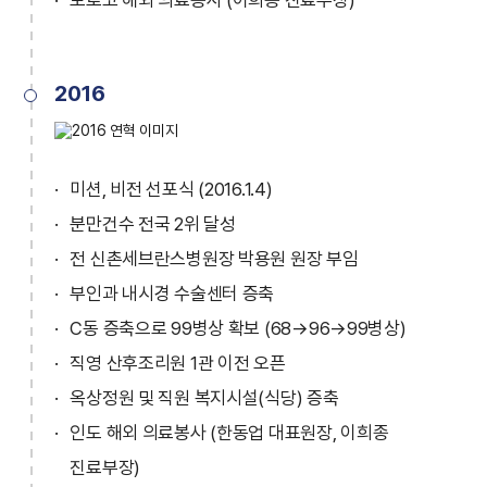
2016
미션, 비전 선포식 (2016.1.4)
분만건수 전국 2위 달성
전 신촌세브란스병원장 박용원 원장 부임
부인과 내시경 수술센터 증축
C동 증축으로 99병상 확보 (68→96→99병상)
직영 산후조리원 1관 이전 오픈
옥상정원 및 직원 복지시설(식당) 증축
인도 해외 의료봉사 (한동업 대표원장, 이희종
진료부장)