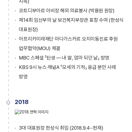
지속)
코트디부아르 아비장 해외 의료봉사 (박용원 원장)
제14회 임산부의 날 보건복지부장관 표창 수여 (한성식
대표원장)
아프리카미래재단 마다가스카르 오지이동진료 후원
업무협약(MOU) 체결
MBC 스페셜 「탄생 — 내 딸, 엄마 되던 날」 방영
KBS 9시 뉴스·채널A 「모세의 기적」 응급 분만 사례
방영
2018
3대 대표원장 한성식 취임 (2018.9.4~현재)