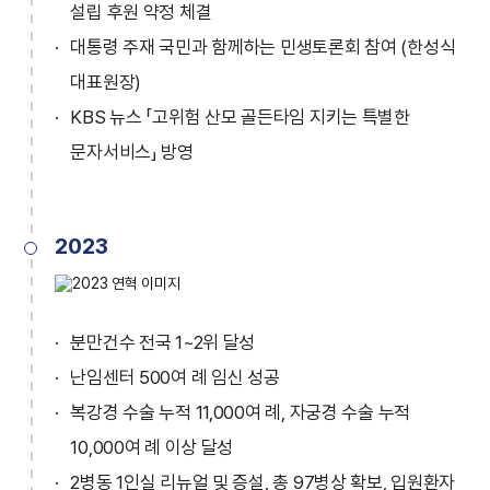
설립 후원 약정 체결
대통령 주재 국민과 함께하는 민생토론회 참여 (한성식
대표원장)
KBS 뉴스 「고위험 산모 골든타임 지키는 특별한
문자서비스」 방영
2023
분만건수 전국 1~2위 달성
난임센터 500여 례 임신 성공
복강경 수술 누적 11,000여 례, 자궁경 수술 누적
10,000여 례 이상 달성
2병동 1인실 리뉴얼 및 증설, 총 97병상 확보, 입원환자